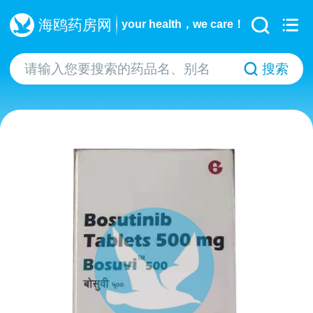
海鸥药房网
your health，we care！
搜索