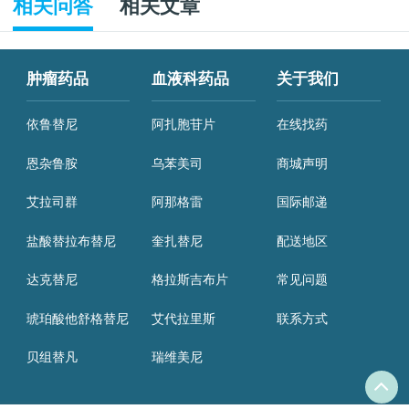
相关问答
相关文章
肿瘤药品
血液科药品
关于我们
依鲁替尼
阿扎胞苷片
在线找药
恩杂鲁胺
乌苯美司
商城声明
艾拉司群
阿那格雷
国际邮递
盐酸替拉布替尼
奎扎替尼
配送地区
达克替尼
格拉斯吉布片
常见问题
琥珀酸他舒格替尼
艾代拉里斯
联系方式
贝组替凡
瑞维美尼