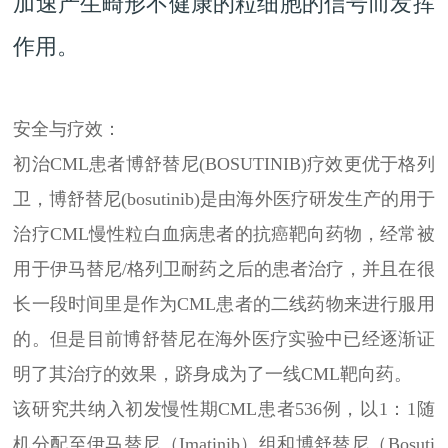
加速产生畸形不健康的粒细胞的信号而发挥
作用。
安全与疗效：
初治CML患者博舒替尼(BOSUTINIB)疗效更优于格列
卫，博舒替尼(bosutinib)是由海外医疗研发生产的用于
治疗CML慢性粒白血病患者的抗癌靶向药物，经常被
用于伊马替尼/格列卫耐药之后的患者治疗，并且在很
长一段时间里是作为CML患者的二线药物来进行服用
的。但是目前博舒替尼在海外医疗实验中已经逐渐证
明了其治疗的效果，跻身成为了一线CML靶向药。
该研究共纳入初发慢性期CML患者536例，以1：1随
机分配至伊马替尼（Imatinib）组和博舒替尼（Bosuti