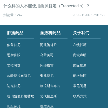
什么样的人不能使用曲贝替定（Trabectedin）？
浏览量：247
2025-11-06 17:01:53
肿瘤药品
血液科药品
关于我们
依鲁替尼
阿扎胞苷片
在线找药
恩杂鲁胺
乌苯美司
商城声明
艾拉司群
阿那格雷
国际邮递
盐酸替拉布替尼
奎扎替尼
配送地区
达克替尼
格拉斯吉布片
常见问题
琥珀酸他舒格替尼
艾代拉里斯
联系方式
贝组替凡
瑞维美尼