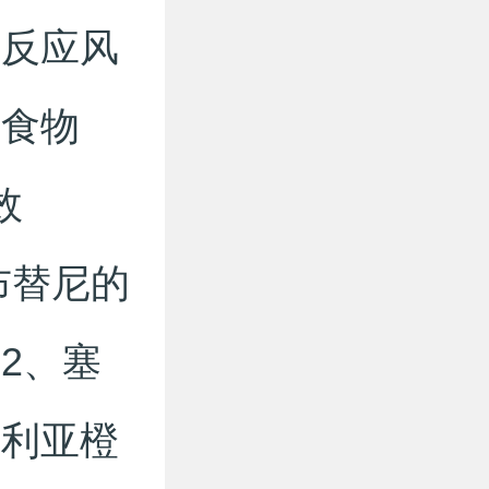
敏反应风
的食物
效
布替尼的
2、塞
维利亚橙