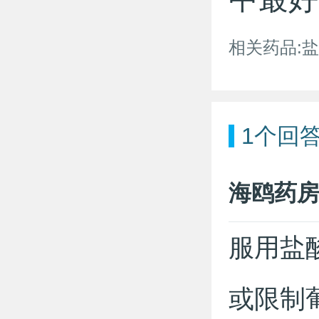
相关药品:
1
个回
海鸥药
服用盐酸
或限制