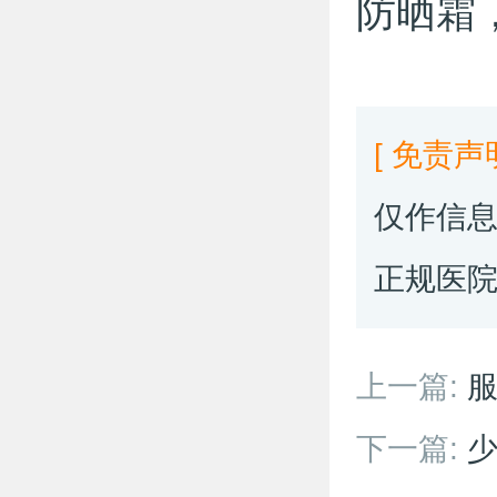
防晒霜
[ 免责声
仅作信
正规医
上一篇:
服
食物不能
下一篇:
少