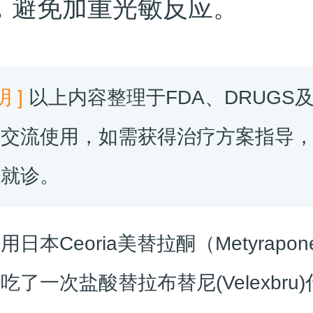
，避免加重光敏反应。
明 ]
以上内容整理于FDA、DRUGS
息交流使用，如需获得治疗方案指导
院就诊。
用日本Ceoria美替拉酮（Metyrapo
吃？
吃了一次盐酸替拉布替尼(Velexbru