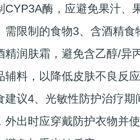
制CYP3A酶，应避免果汁、
。需限制的食物3、含酒精食
酒精润肤霜，避免含乙醇/异
品辅料，以降低皮肤不良反
食建议4、光敏性防护治疗期
，外出时应穿戴防护衣物并