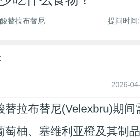
盐酸替拉布替尼
提问时间: 2
答
房
2026-04
替拉布替尼(Velexbru)期
葡萄柚、塞维利亚橙及其制