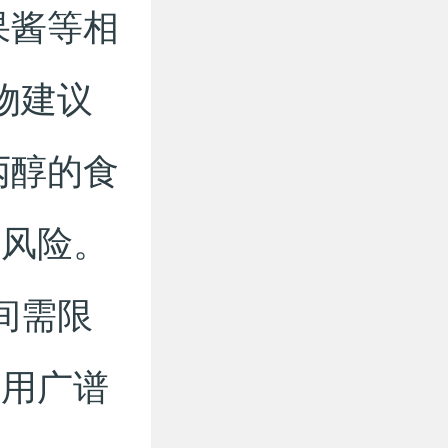
果酱等相
物建议
丙醇的食
应风险。
间需限
使用广谱