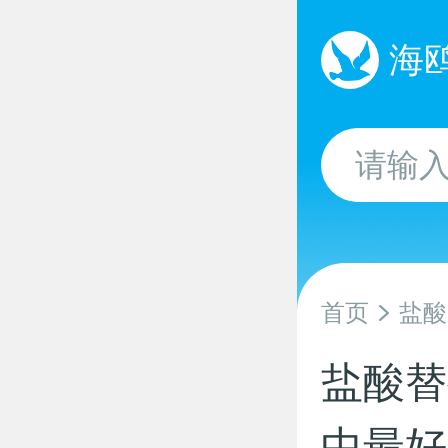
海
首页
盐酸
盐酸替拉
中最好