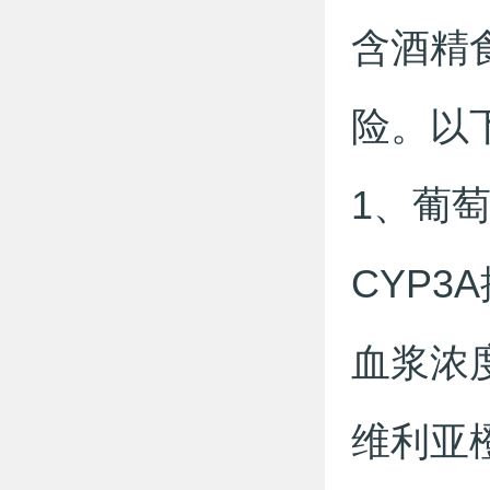
含酒精
险。以
1、葡
CYP
血浆浓
维利亚